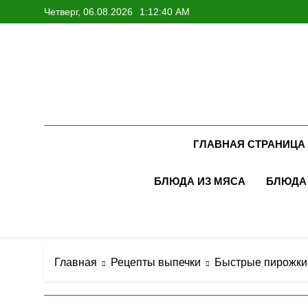
Перейти
Четверг, 06.08.2026
1:12:42 AM
к
содержимому
ГЛАВНАЯ СТРАНИЦА
БЛЮДА ИЗ МЯСА
БЛЮДА
Главная
Рецепты выпечки
Быстрые пирожки