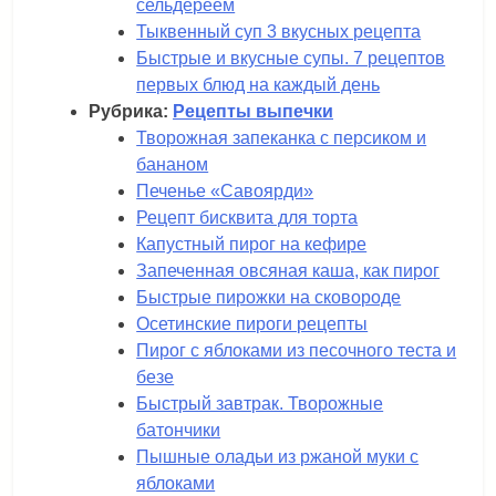
сельдереем
Тыквенный суп 3 вкусных рецепта
Быстрые и вкусные супы. 7 рецептов
первых блюд на каждый день
Рубрика:
Рецепты выпечки
Творожная запеканка с персиком и
бананом
Печенье «Савоярди»
Рецепт бисквита для торта
Капустный пирог на кефире
Запеченная овсяная каша, как пирог
Быстрые пирожки на сковороде
Осетинские пироги рецепты
Пирог с яблоками из песочного теста и
безе
Быстрый завтрак. Творожные
батончики
Пышные оладьи из ржаной муки с
яблоками