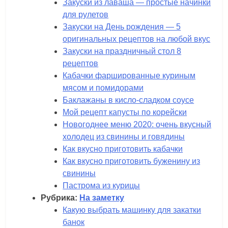
Закуски из лаваша — простые начинки
для рулетов
Закуски на День рождения — 5
оригинальных рецептов на любой вкус
Закуски на праздничный стол 8
рецептов
Кабачки фаршированные куриным
мясом и помидорами
Баклажаны в кисло-сладком соусе
Мой рецепт капусты по корейски
Новогоднее меню 2020: очень вкусный
холодец из свинины и говядины
Как вкусно приготовить кабачки
Как вкусно приготовить буженину из
свинины
Пастрома из курицы
Рубрика:
На заметку
Какую выбрать машинку для закатки
банок