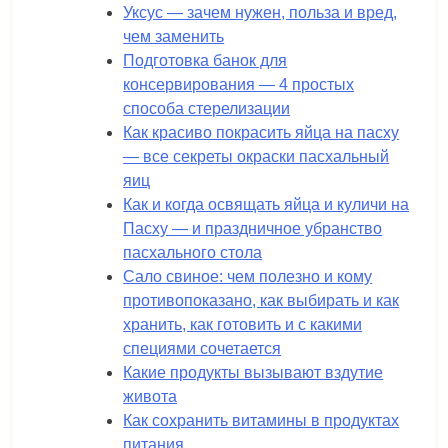
Уксус — зачем нужен, польза и вред,
чем заменить
Подготовка банок для
консервирования — 4 простых
способа стерелизации
Как красиво покрасить яйца на пасху
— все секреты окраски пасхальный
яиц
Как и когда освящать яйца и куличи на
Пасху — и праздничное убранство
пасхального стола
Сало свиное: чем полезно и кому
противопоказано, как выбирать и как
хранить, как готовить и с какими
специями сочетается
Какие продукты вызывают вздутие
живота
Как сохранить витамины в продуктах
питания