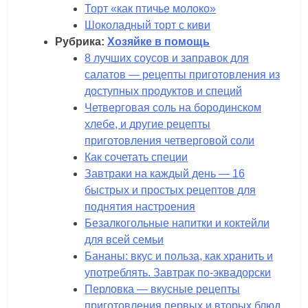
Торт «как птичье молоко»
Шоколадный торт с киви
Рубрика:
Хозяйке в помощь
8 лучших соусов и заправок для
салатов — рецепты приготовления из
доступных продуктов и специй
Четверговая соль на бородинском
хлебе, и другие рецепты
приготовления четверговой соли
Как сочетать специи
Завтраки на каждый день — 16
быстрых и простых рецептов для
поднятия настроения
Безалкогольные напитки и коктейли
для всей семьи
Бананы: вкус и польза, как хранить и
употреблять. Завтрак по-эквадорски
Перловка — вкусные рецепты
приготовления первых и вторых блюд