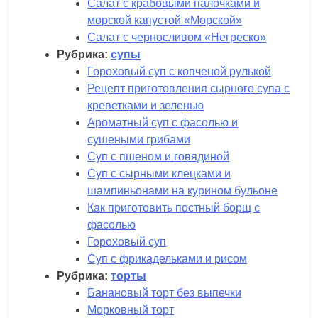
Салат с крабовыми палочками и
морской капустой «Морской»
Салат с черносливом «Негреско»
Рубрика:
супы
Гороховый суп с копченой рулькой
Рецепт приготовления сырного супа с
креветками и зеленью
Ароматный суп с фасолью и
сушеными грибами
Суп с пшеном и говядиной
Суп с сырными клецками и
шампиньонами на курином бульоне
Как приготовить постный борщ с
фасолью
Гороховый суп
Суп с фрикадельками и рисом
Рубрика:
торты
Банановый торт без выпечки
Морковный торт