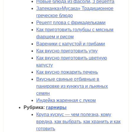
Новые блюда из фасоли, 3 рецепта
Запеканка»Мусака» Традиционное
греческое блюдо
Рецепт плова с фрикадельками
Как приготовить голубцы с мясным
фаршем и рисом
Вареники с капустой и грибами
Как вкусно приготовить утку
Как вкусно приготовить цветную
капусту
Как вкусно пожарить печень
Вкусные свиные отбивные в
панировке из кунжута и льняных
семян
Индейка жаренная с луком
Рубрика:
гарниры
Крупа кускус — чем полезна, кому
вредна, как выбрать, как хранить и как
готовить