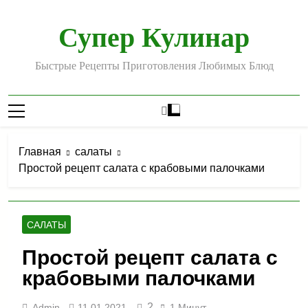
Перейти
к
Супер Кулинар
содержимому
Быстрые Рецепты Приготовления Любимых Блюд
Главная
салаты
Простой рецепт салата с крабовыми палочками
САЛАТЫ
Простой рецепт салата с
крабовыми палочками
2
Admin
11.01.2021
1 Минут