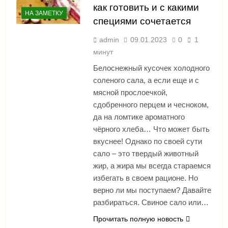
как готовить и с какими
НА ЗАМЕТКУ
специями сочетается
admin
09.01.2023
0
1
минут
Белоснежный кусочек холодного
соленого сала, а если еще и с
мясной прослоечкой,
сдобренного перцем и чесноком,
да на ломтике ароматного
чёрного хлеба… Что может быть
вкуснее! Однако по своей сути
сало – это твердый животный
жир, а жира мы всегда стараемся
избегать в своем рационе. Но
верно ли мы поступаем? Давайте
разбираться. Свиное сало или…
Прочитать полную новость