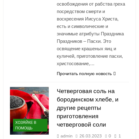
освобождения от рабства греха
посредством смерти и
воскресения Иисуса Христа,
есть и символические и
значимые атрибуты Праздника
Праздников – Пасхи. Это
освящение крашеных яиц и
куличей, приготовление пасхи,
христосование,…
Прочитать полную новость
Четверговая соль на
бородинском хлебе, и
другие рецепты
приготовления
ХОЗЯЙКЕ В
четверговой соли
ПОМОЩЬ
admin
26.03.2023
0
1