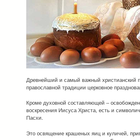
Древнейший и самый важный христианский пра
православной традиции церковное празднован
Кроме духовной составляющей – освобождени
воскресения Иисуса Христа, есть и символи
Пасхи.
Это освящение крашеных яиц и куличей, приг