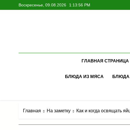
Перейти
Воскресенье, 09.08.2026
1:13:57 PM
к
содержимому
ГЛАВНАЯ СТРАНИЦА
БЛЮДА ИЗ МЯСА
БЛЮДА
Главная
На заметку
Как и когда освящать яй