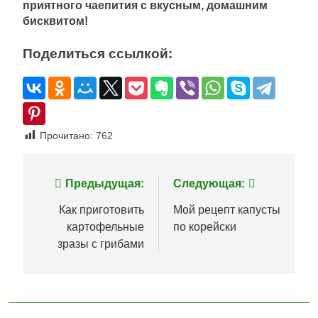
приятного чаепития с вкусным, домашним
бисквитом!
Поделиться ссылкой:
Прочитано:
762
Навигация
Предыдущая:
Следующая:
по
Как приготовить
Мой рецепт капусты
картофельные
по корейски
записям
зразы с грибами