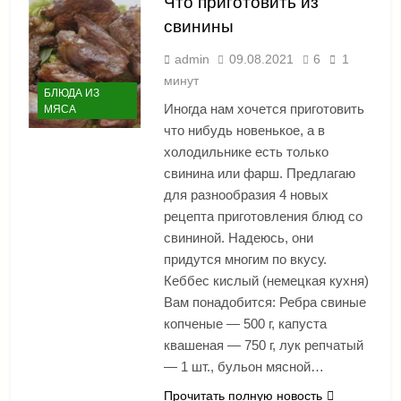
Что приготовить из
свинины
admin
09.08.2021
6
1
минут
БЛЮДА ИЗ
Иногда нам хочется приготовить
МЯСА
что нибудь новенькое, а в
холодильнике есть только
свинина или фарш. Предлагаю
для разнообразия 4 новых
рецепта приготовления блюд со
свининой. Надеюсь, они
придутся многим по вкусу.
Кеббес кислый (немецкая кухня)
Вам понадобится: Ребра свиные
копченые — 500 г, капуста
квашеная — 750 г, лук репчатый
— 1 шт., бульон мясной…
Прочитать полную новость