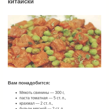
китайски
Вам понадобится:
Мякоть свинины — 300 г,
паста томатная — 5 ст. л.,
крахмал — 2 ст. л.,
бульон мясной — 2 ст. л.,