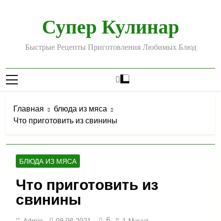
Перейти
к
Супер Кулинар
содержимому
Быстрые Рецепты Приготовления Любимых Блюд
Главная
блюда из мяса
Что приготовить из свинины
БЛЮДА ИЗ МЯСА
Что приготовить из
свинины
6
Admin
09.08.2021
1 Минут