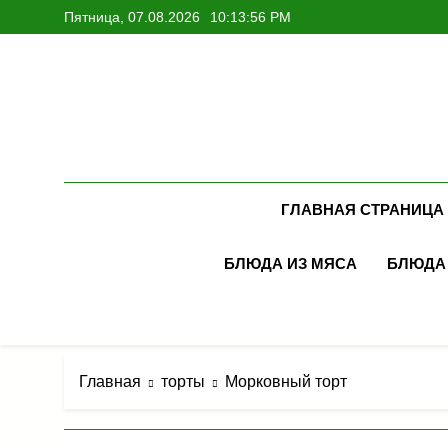
Перейти
Пятница, 07.08.2026
10:13:57 PM
к
содержимому
ГЛАВНАЯ СТРАНИЦА
БЛЮДА ИЗ МЯСА
БЛЮДА
Главная
торты
Морковный торт