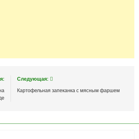
я:
Следующая:
на
Картофельная запеканка с мясным фаршем
де