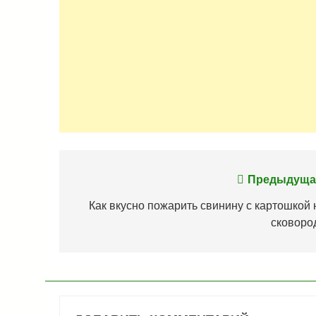
Навигация
Предыдуща
по
Как вкусно пожарить свинину с картошкой 
сковоро
записям