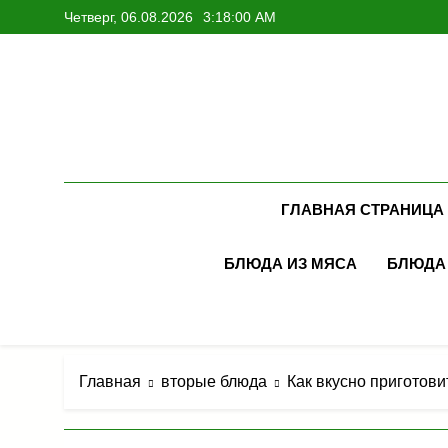
Перейти
Четверг, 06.08.2026
3:18:02 AM
к
содержимому
ГЛАВНАЯ СТРАНИЦА
БЛЮДА ИЗ МЯСА
БЛЮДА
Главная
вторые блюда
Как вкусно приготови