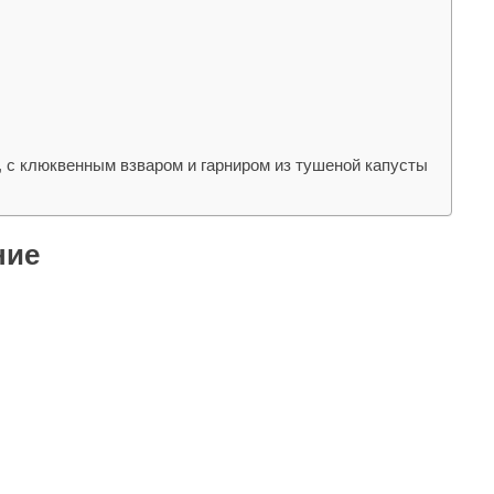
, с клюквенным взваром и гарниром из тушеной капусты
ние