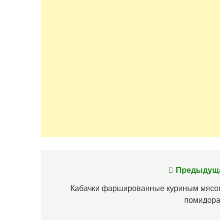
Навигация
Предыдущ
по
Кабачки фаршированные куриным мясо
помидор
записям