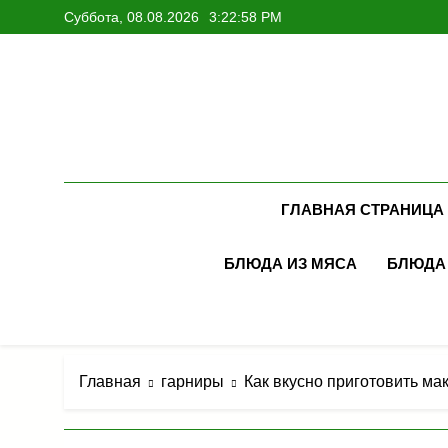
Перейти
Суббота, 08.08.2026
3:23:00 PM
к
содержимому
ГЛАВНАЯ СТРАНИЦА
БЛЮДА ИЗ МЯСА
БЛЮДА
Главная
гарниры
Как вкусно приготовить м