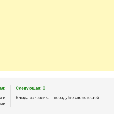
ая:
Следующая:
м и
Блюда из кролика – порадуйте своих гостей
ами