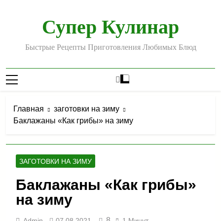
Перейти
к
Супер Кулинар
содержимому
Быстрые Рецепты Приготовления Любимых Блюд
Главная
заготовки на зиму
Баклажаны «Как грибы» на зиму
ЗАГОТОВКИ НА ЗИМУ
Баклажаны «Как грибы»
на зиму
8
Admin
07.08.2021
1 Минут