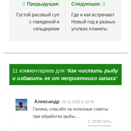
Навигация
Предыдущая:
Следующая:
по
Густой рисовый суп
Где и как встречают
с говядиной и
Новый год в разных
записям
сельдереем
уголках планеты
11 комментариев для “
Как чистить рыбу
и избавить ее от неприятного запаха
”
Александр
:
10.11.2020 в 18:45
Галина, спасибо за полезные советы
при обработке рыбы…
ОТВЕТИТЬ