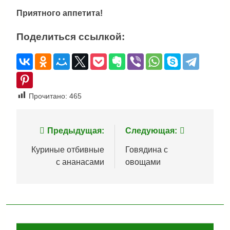
Приятного аппетита!
Поделиться ссылкой:
Прочитано:
465
Навигация
Предыдущая:
Следующая:
по
Куриные отбивные
Говядина с
с ананасами
овощами
записям