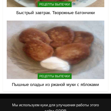
РЕЦЕПТЫ ВЫПЕЧКИ
Быстрый завтрак. Творожные батончики
РЕЦЕПТЫ ВЫПЕЧКИ
Пышные оладьи из ржаной муки с яблоками
Copyright © 2025 ckifk.ru. Все права защищены. Копирование
Мы используем куки для улучшения работы этого
материалов без активной ссылки на сайт строго запрещены.