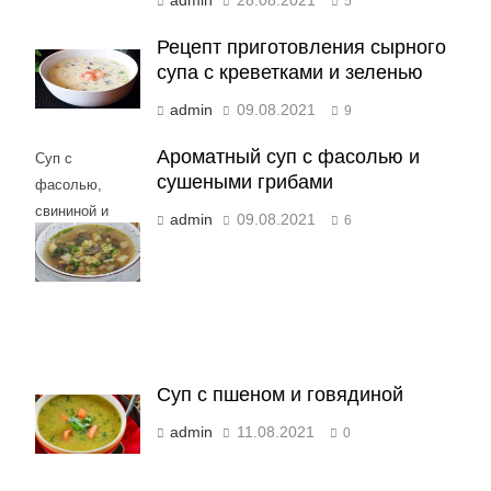
admin
28.08.2021
5
Рецепт приготовления сырного
супа с креветками и зеленью
admin
09.08.2021
9
Ароматный суп с фасолью и
Суп с
сушеными грибами
фасолью,
свининой и
admin
09.08.2021
6
сушеными
грибами
Суп с пшеном и говядиной
admin
11.08.2021
0