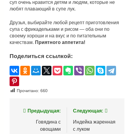
суп очень нравится детям и людям, которые не
любят плавающий в супе лук.
Друзья, выбирайте любой рецепт приготовления
супа с фрикадельками и рисом — оба они по
своему хороши и на вкус и по питательным
качествам.
Приятного аппетита!
Поделиться ссылкой:
Прочитано:
660
Навигация
Предыдущая:
Следующая:
по
Говядина с
Индейка жаренная
овощами
с луком
записям