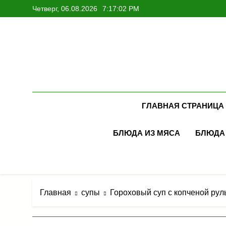
Перейти
Четверг, 06.08.2026
7:17:04 PM
к
содержимому
ГЛАВНАЯ СТРАНИЦА
БЛЮДА ИЗ МЯСА
БЛЮДА
Главная
супы
Гороховый суп с копченой рул