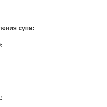
ения супа:
й;
: