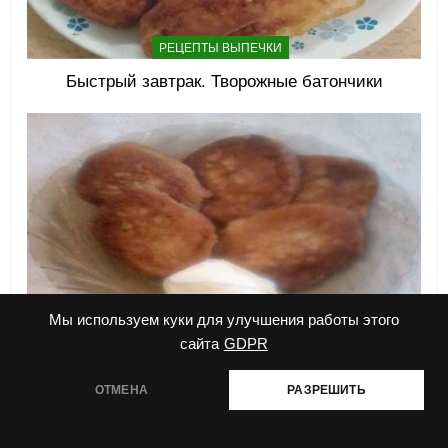
РЕЦЕПТЫ ВЫПЕЧКИ
Быстрый завтрак. Творожные батончики
Мы используем куки для улучшения работы этого
РЕЦЕПТЫ ВЫПЕЧКИ
сайта
GDPR
Пышные оладьи из ржаной муки с яблоками
ОТМЕНА
РАЗРЕШИТЬ
Copyright © 2025 ckifk.ru. Все права защищены. Копирование