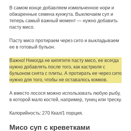
В самом конце добавляем измельченное нори и
обжаренные семена кунжута. Выключаем суп и
теперь самый важный момент — нужно добавить
пасту мисо.
Пасту мисо протираем через сито и выкладываем
ее в готовый бульон.
Важно! Никогда не кипятите пасту мисо, ее всегда
нужно добавлять после того, как кастрюля с
бульоном снята с плиты. А протирать ее через сито
нужно для того, чтобы не оставалось комков.
А вместо лосося можно использовать любую рыбу,
в которой мало костей, например, тунец или треску.
Калорийность: 270 Ккал/1 порция.
Мисо суп с креветками